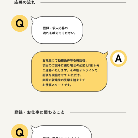
A
Q
よ
く
あ
る
質
問