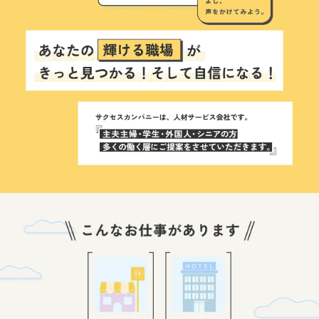
こ
ん
な
お