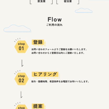
仕
事
が
あ
り
ご
ま
利
す
用
！
の
流
れ