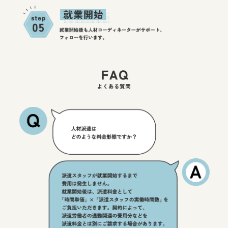
F
A
Q
よ
く
あ
る
質
問