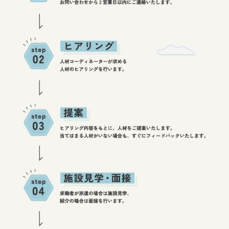
の
流
れ