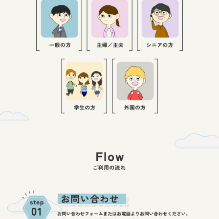
提
案
で
き
る
人
材
！
ご
利
用