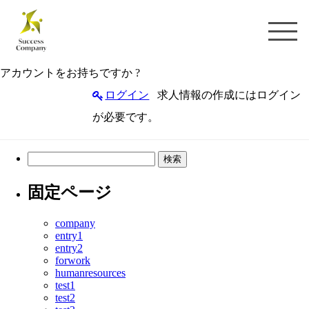
アカウントをお持ちですか ?
ログイン
求人情報の作成にはログイン
が必要です。
検
索:
固定ページ
company
entry1
entry2
forwork
humanresources
test1
test2