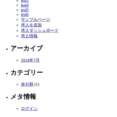
test3
test4
test5
test6
サンプルページ
求人を追加
求人ダッシュボード
求人情報
アーカイブ
2024年7月
カテゴリー
未分類
(1)
メタ情報
ログイン